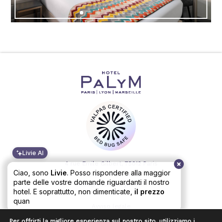
Livie AI
4 rue Emile Gilbert, 75012 Paris
Ciao, sono
Livie
. Posso rispondere alla maggior
+33 (0)1 43 43 24 48
parte delle vostre domande riguardanti il nostro
infos@hotel-palym.com
hotel. E soprattutto, non dimenticate,
il prezzo
quando prenotate
Avviso legale
Sito web by Altelis
Per offrirti la migliore esperienza sul nostro sito, utilizziamo i