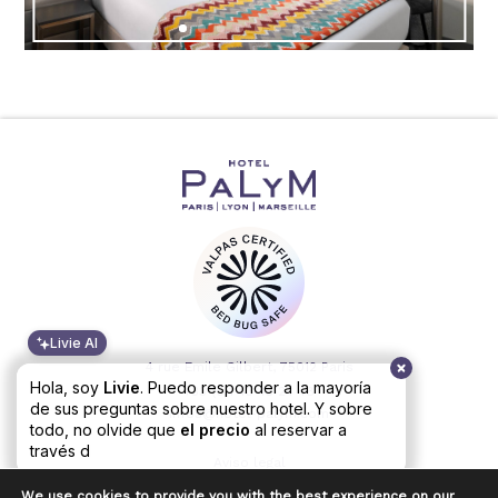
Livie AI
4 rue Emile Gilbert, 75012 Paris
Hola, soy
Livie
. Puedo responder a la mayoría
+33 (0)1 43 43 24 48
de sus preguntas sobre nuestro hotel. Y sobre
infos@hotel-palym.com
todo, no olvide que
el precio
al reservar a
través de nuestro si
Aviso legal
Página web by Altelis
We use cookies to provide you with the best experience on our