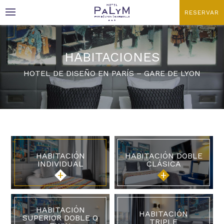
RESERVAR
HABITACIONES
Código promocional
Fecha de llegada
HOTEL DE DISEÑO EN PARÍS – GARE DE LYON
¿Tiene un código promocional?
Validar
HABITACIÓN
HABITACIÓN DOBLE
INDIVIDUAL
CLÁSICA
No gracias !
Haga clic en el calendario:
AUGOSTO
2026
HABITACIÓN
HABITACIÓN
SUPERIOR DOBLE O
TRIPLE