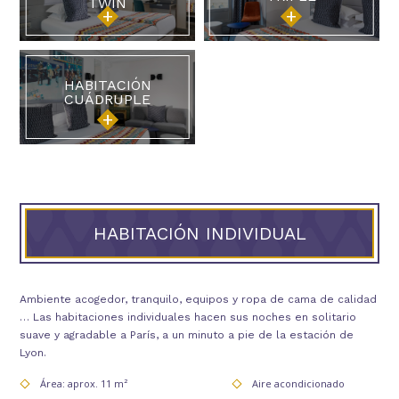
TWIN
LU
MA
MI
JU
VI
SA
DO
27
28
29
30
31
1
2
HABITACIÓN
9
CUÁDRUPLE
3
4
5
6
7
8
80 €
10
11
12
13
14
15
16
100 €
90 €
100 €
90 €
90 €
110 €
84 €
17
18
19
20
21
22
23
93 €
84 €
130 €
121 €
121 €
93 €
84 €
HABITACIÓN INDIVIDUAL
24
25
26
27
28
29
30
93 €
93 €
112 €
130 €
130 €
93 €
112 €
Ambiente acogedor, tranquilo, equipos y ropa de cama de calidad
31
1
2
3
4
5
6
… Las habitaciones individuales hacen sus noches en solitario
112 €
suave y agradable a París, a un minuto a pie de la estación de
Lyon.
Indisponible
Precio más bajo
Área: aprox. 11 m²
Aire acondicionado
Duración mínima de la estancia
Últimas disponibilidades