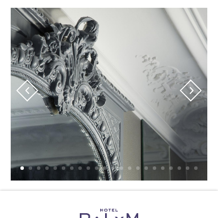
LU
MA
ME
JE
VE
SA
DI
27
28
29
30
31
1
2
9
3
4
5
6
7
8
80 €
10
11
12
13
14
15
16
100 €
90 €
100 €
90 €
90 €
110 €
84 €
17
18
19
20
21
22
23
93 €
84 €
130 €
121 €
121 €
93 €
84 €
24
25
26
27
28
29
30
93 €
93 €
112 €
130 €
130 €
93 €
112 €
31
1
2
3
4
5
6
112 €
Indisponible
Prix le plus bas
Durée minimum de séjour
Dernières disponibilités