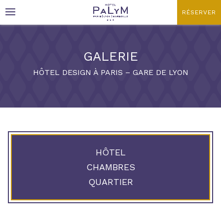
RÉSERVER
GALERIE
Date d'arrivée
Date de départ
HÔTEL DESIGN À PARIS – GARE DE LYON
Avez vous un code promo ?
Valider
HÔTEL
Non merci !
CHAMBRES
Cliquer dans le calendrier :
QUARTIER
AOÛT
2026