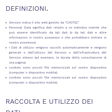
.
LU
MA
ME
GI
VE
SA
DO
DEFINIZIONI.
27
28
29
30
31
1
2
Servizio indica il sito web gestito da “L’HOTEL”.
9
Personal Data significa dati relativi a un individuo vivente che
8
3
4
5
6
7
80 €
può essere identificato da tali dati (o da tali dati e altre
informazioni in nostro possesso o che potrebbero entrare in
10
11
12
13
14
15
16
nostro possesso).
100 €
90 €
100 €
90 €
90 €
102 €
84 €
I Dati di utilizzo vengono raccolti automaticamente e vengono
generati o dall’utilizzo del Servizio o dall’infrastruttura del
17
18
19
20
21
22
23
Servizio stesso (ad esempio, la durata della consultazione di
93 €
84 €
130 €
121 €
121 €
93 €
84 €
una pagina).
cookies sono piccoli file memorizzati sul vostro dispositivo
24
25
26
27
28
29
30
(computer o dispositivo mobile).
93 €
93 €
112 €
130 €
130 €
93 €
112 €
cookies sono piccoli file memorizzati sul vostro dispositivo
(computer o dispositivo mobile).
31
1
2
3
4
5
6
112 €
RACCOLTA E UTILIZZO DEI
Indisponibile
Il prezzo più basso
Durata minima di soggiorno
Ultime disponibilità