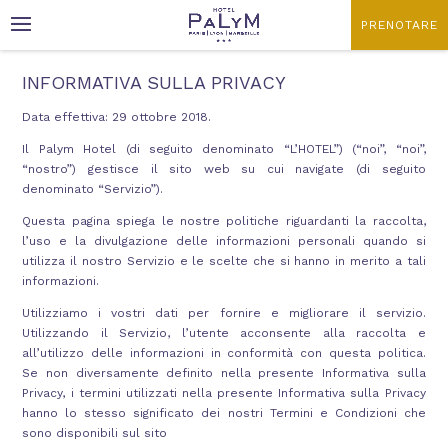
PRENOTARE
INFORMATIVA SULLA PRIVACY
Codice promozionale
Data di arrivo
Data effettiva: 29 ottobre 2018.
Il Palym Hotel (di seguito denominato “L’HOTEL”) (“noi”, “noi”,
“nostro”) gestisce il sito web su cui navigate (di seguito
denominato “Servizio”).
Avete un codice promozionale?
Questa pagina spiega le nostre politiche riguardanti la raccolta,
l’uso e la divulgazione delle informazioni personali quando si
utilizza il nostro Servizio e le scelte che si hanno in merito a tali
Convalida
informazioni.
Utilizziamo i vostri dati per fornire e migliorare il servizio.
No, grazie !
Utilizzando il Servizio, l’utente acconsente alla raccolta e
all’utilizzo delle informazioni in conformità con questa politica.
Cliccare nel calendario :
Se non diversamente definito nella presente Informativa sulla
Privacy, i termini utilizzati nella presente Informativa sulla Privacy
AGOSTO
2026
hanno lo stesso significato dei nostri Termini e Condizioni che
sono disponibili sul sito